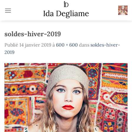
Passer
au
contenu
soldes-hiver-2019
Publié
14 janvier 2019
à
600 × 600
dans
soldes-hiver-
2019