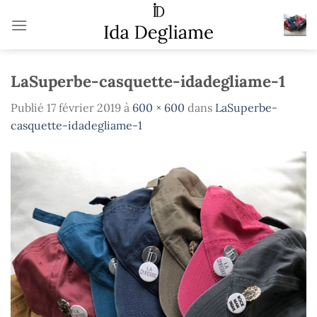
Passer
au
contenu
LaSuperbe-casquette-idadegliame-1
Publié
17 février 2019
à
600 × 600
dans
LaSuperbe-
casquette-idadegliame-1