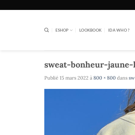
Passer
au
contenu
ESHOP
LOOKBOOK
IDA WHO ?
sweat-bonheur-jaune-
Publié
15 mars 2022
à
800 × 800
dans
sw