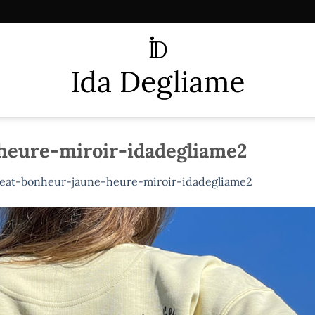
heure-miroir-idadegliame2
eat-bonheur-jaune-heure-miroir-idadegliame2