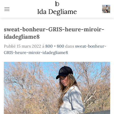
Passer
au
contenu
sweat-bonheur-GRIS-heure-miroir-
idadegliame8
Publié
15 mars 2022
à
800 × 800
dans
sweat-bonheur-
GRIS-heure-miroir-idadegliame8