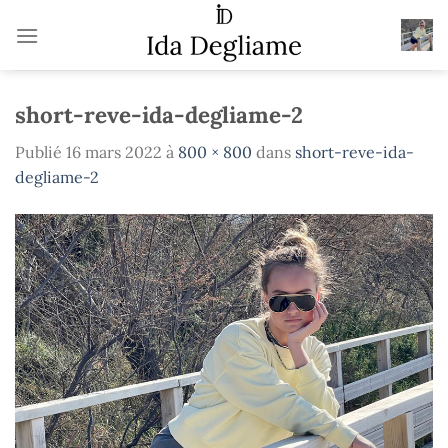
Passer
au
contenu
short-reve-ida-degliame-2
Publié
16 mars 2022
à
800 × 800
dans
short-reve-ida-
degliame-2