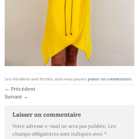
Les rétroliens sont fermés, mais vous pouvez
poster un commentaire
.
←
Précédent
Suivant
→
Laisser un commentaire
Votre adresse e-mail ne sera pas publiée.
Les
champs obligatoires sont indiqués avec
*