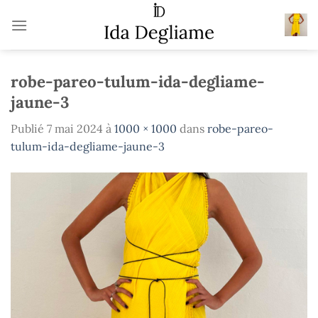
Passer
au
contenu
robe-pareo-tulum-ida-degliame-
jaune-3
Publié
7 mai 2024
à
1000 × 1000
dans
robe-pareo-
tulum-ida-degliame-jaune-3