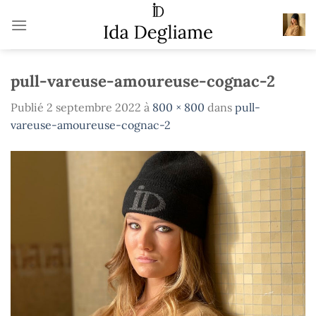
Passer
au
contenu
pull-vareuse-amoureuse-cognac-2
Publié
2 septembre 2022
à
800 × 800
dans
pull-
vareuse-amoureuse-cognac-2