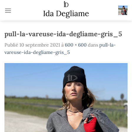
Passer
au
contenu
pull-la-vareuse-ida-degliame-gris_5
Publié
10 septembre 2021
à
600 × 600
dans
pull-la-
vareuse-ida-degliame-gris_5