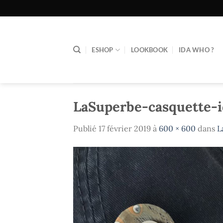
Passer
au
contenu
ESHOP
LOOKBOOK
IDA WHO ?
LaSuperbe-casquette-i
Publié
17 février 2019
à
600 × 600
dans
L