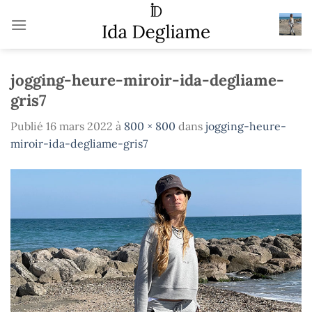
Passer
au
contenu
jogging-heure-miroir-ida-degliame-
gris7
Publié
16 mars 2022
à
800 × 800
dans
jogging-heure-
miroir-ida-degliame-gris7