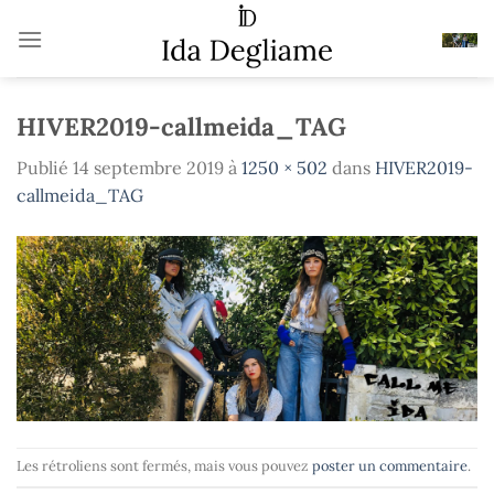
Passer
au
contenu
HIVER2019-callmeida_TAG
Publié
14 septembre 2019
à
1250 × 502
dans
HIVER2019-
callmeida_TAG
Les rétroliens sont fermés, mais vous pouvez
poster un commentaire
.