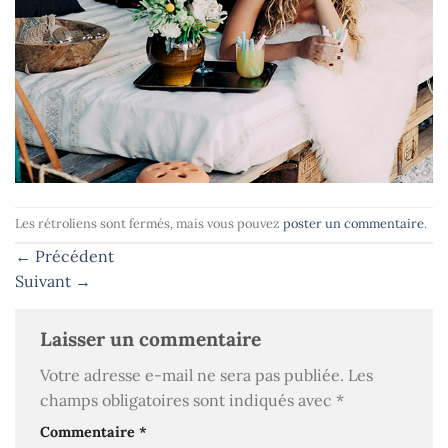
Les rétroliens sont fermés, mais vous pouvez
poster un commentaire
.
←
Précédent
Suivant
→
Laisser un commentaire
Votre adresse e-mail ne sera pas publiée.
Les
champs obligatoires sont indiqués avec
*
Commentaire
*