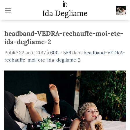
Passer
au
contenu
headband-VEDRA-rechauffe-moi-ete-
ida-degliame-2
Publié
22 août 2017
à
600 × 556
dans
headband-VEDRA-
rechauffe-moi-ete-ida-degliame-2