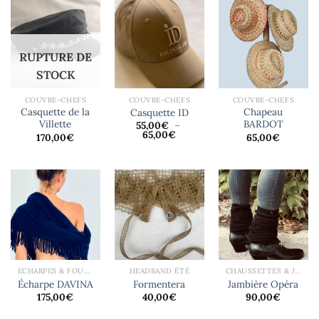
RUPTURE DE
STOCK
COUVRE-CHEFS
COUVRE-CHEFS
COUVRE-CHEFS
Casquette de la
Chapeau
Casquette ID
Villette
BARDOT
55,00
€
–
Plage
65,00
€
170,00
€
65,00
€
de
prix :
55,00€
à
65,00€
ECHARPES & FOULARDS
HEADBAND ÉTÉ
CHAUSSETTES & JAMBIÈRES
Écharpe DAVINA
Formentera
Jambière Opéra
175,00
€
40,00
€
90,00
€