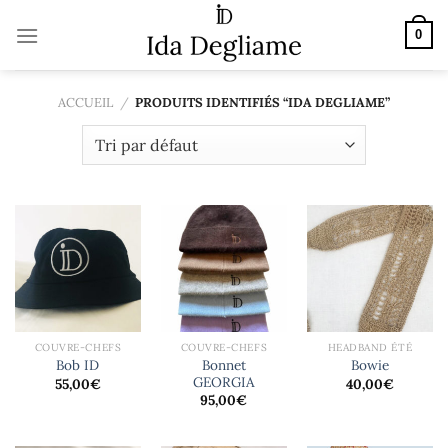
Passer
au
0
contenu
ACCUEIL
/
PRODUITS IDENTIFIÉS “IDA DEGLIAME”
COUVRE-CHEFS
COUVRE-CHEFS
HEADBAND ÉTÉ
Bonnet
Bob ID
Bowie
GEORGIA
55,00
€
40,00
€
95,00
€