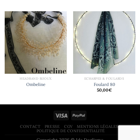
HEADBAND BIJOUX
ECHARPES & FOULARDS
Ombeline
Foulard 80
50,00
€
CONTACT
PRESSE
CGV
MENTIONS LÉGALES
POLITIQUE DE CONFIDENTIALITÉ
Copyright 2026 © Ida Degliame