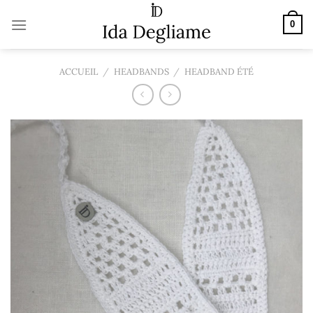
Passer
au
0
contenu
ACCUEIL
/
HEADBANDS
/
HEADBAND ÉTÉ