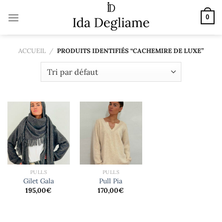
Passer
au
0
contenu
ACCUEIL
/
PRODUITS IDENTIFIÉS “CACHEMIRE DE LUXE”
PULLS
PULLS
Gilet Gala
Pull Pia
195,00
€
170,00
€