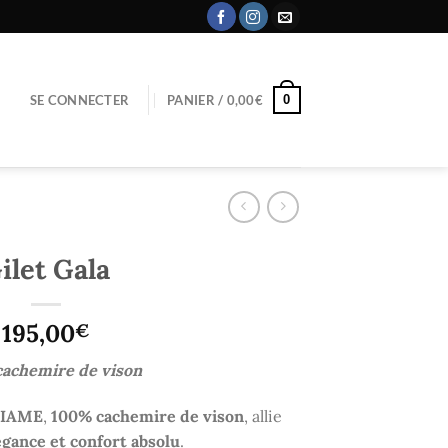
0
SE CONNECTER
PANIER /
0,00
€
ilet Gala
195,00
€
cachemire de vison
LIAME
,
100% cachemire de vison
, allie
égance et confort absolu
.