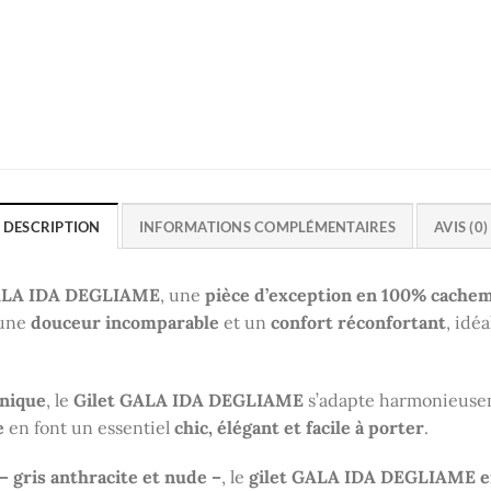
DESCRIPTION
INFORMATIONS COMPLÉMENTAIRES
AVIS (0)
ALA IDA DEGLIAME
, une
pièce d’exception en 100% cachem
 une
douceur incomparable
et un
confort réconfortant
, idé
unique
, le
Gilet GALA IDA DEGLIAME
s’adapte harmonieuseme
e
en font un essentiel
chic, élégant et facile à porter
.
 – gris anthracite et nude –
, le
gilet GALA IDA DEGLIAME e