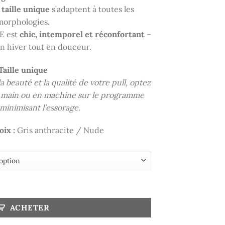
a
taille unique
s’adaptent à toutes les
morphologies.
E est
chic, intemporel et réconfortant
–
un hiver tout en douceur.
Taille unique
a beauté et la qualité de votre pull, optez
la main ou en machine sur le programme
 minimisant l’essorage.
ix :
Gris anthracite / Nude
ACHETER