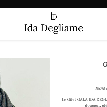
G
100% 
Le
Gilet GALA IDA DEG
douceur, él