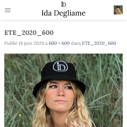
Passer
au
contenu
ETE_2020_600
Publié
18 juin 2020
à
600 × 600
dans
ETE_2020_600