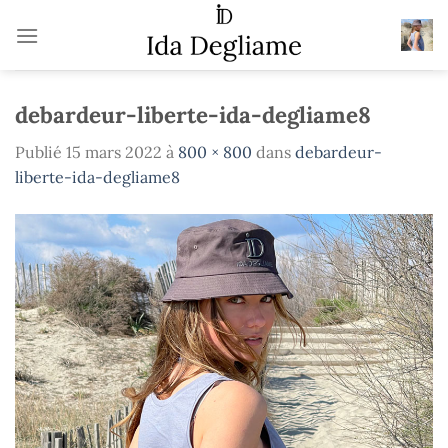
Passer
au
contenu
debardeur-liberte-ida-degliame8
Publié
15 mars 2022
à
800 × 800
dans
debardeur-
liberte-ida-degliame8