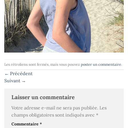
Les rétroliens sont fermés, mais vous pouvez
poster un commentaire
.
←
Précédent
Suivant
→
Laisser un commentaire
Votre adresse e-mail ne sera pas publiée.
Les
champs obligatoires sont indiqués avec
*
Commentaire
*