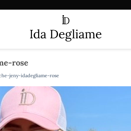
me-rose
che-jeny-idadegliame-rose