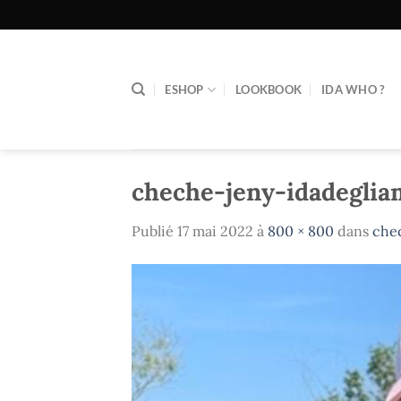
Passer
au
contenu
ESHOP
LOOKBOOK
IDA WHO ?
cheche-jeny-idadeglia
Publié
17 mai 2022
à
800 × 800
dans
che