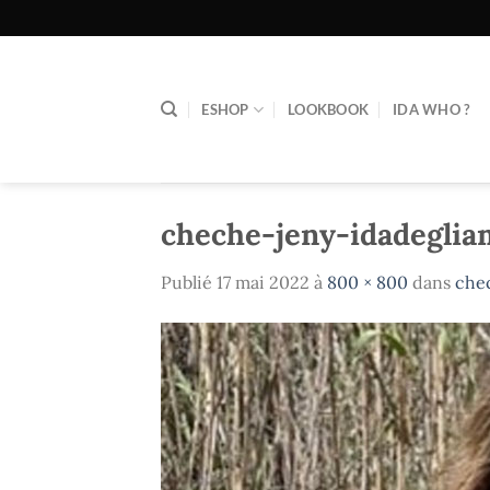
Passer
au
contenu
ESHOP
LOOKBOOK
IDA WHO ?
cheche-jeny-idadeglia
Publié
17 mai 2022
à
800 × 800
dans
che