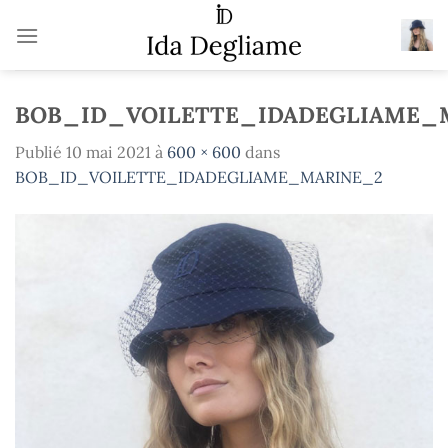
Passer
au
contenu
BOB_ID_VOILETTE_IDADEGLIAME_
Publié
10 mai 2021
à
600 × 600
dans
BOB_ID_VOILETTE_IDADEGLIAME_MARINE_2