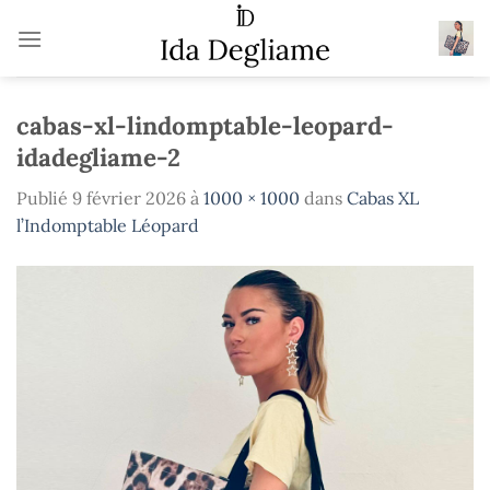
Passer
au
contenu
cabas-xl-lindomptable-leopard-
idadegliame-2
Publié
9 février 2026
à
1000 × 1000
dans
Cabas XL
l’Indomptable Léopard