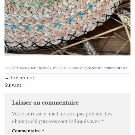
Les rétroliens sont fermés, mais vous pouvez
poster un commentaire
.
←
Précédent
Suivant
→
Laisser un commentaire
Votre adresse e-mail ne sera pas publiée.
Les
champs obligatoires sont indiqués avec
*
Commentaire
*