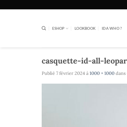
Passer
au
contenu
ESHOP
LOOKBOOK
IDA WHO ?
casquette-id-all-leopa
Publié
7 février 2024
à
1000 × 1000
dans