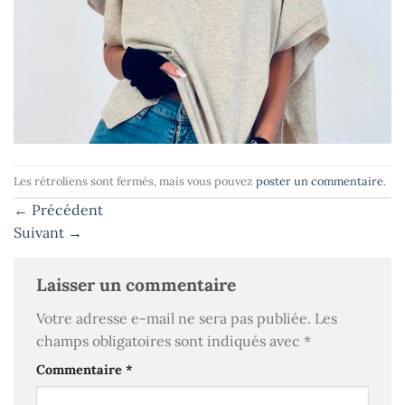
Les rétroliens sont fermés, mais vous pouvez
poster un commentaire
.
←
Précédent
Suivant
→
Laisser un commentaire
Votre adresse e-mail ne sera pas publiée.
Les
champs obligatoires sont indiqués avec
*
Commentaire
*