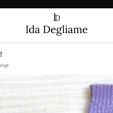
2
Serge