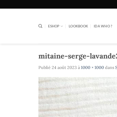
Passer
au
contenu
ESHOP
LOOKBOOK
IDA WHO ?
mitaine-serge-lavande
Publié
24 août 2023
à
1000 × 1000
dans