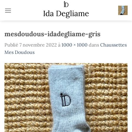
Passer
au
contenu
mesdoudous-idadegliame-gris
Publié
7 novembre 2022
à
1000 × 1000
dans
Chaussettes
Mes Doudous