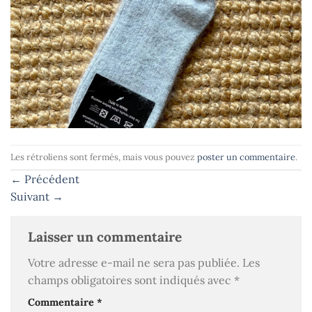
Les rétroliens sont fermés, mais vous pouvez
poster un commentaire
.
←
Précédent
Suivant
→
Laisser un commentaire
Votre adresse e-mail ne sera pas publiée.
Les
champs obligatoires sont indiqués avec
*
Commentaire
*