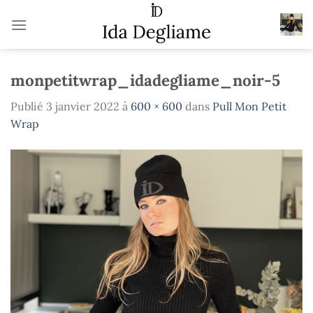
Passer
au
contenu
monpetitwrap_idadegliame_noir-5
Publié
3 janvier 2022
à
600 × 600
dans
Pull Mon Petit
Wrap