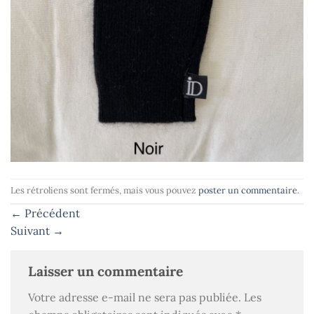
Les rétroliens sont fermés, mais vous pouvez
poster un commentaire
.
←
Précédent
Suivant
→
Laisser un commentaire
Votre adresse e-mail ne sera pas publiée.
Les