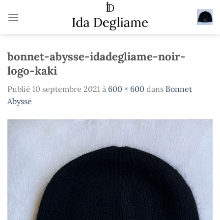
Passer
au
contenu
bonnet-abysse-idadegliame-noir-
logo-kaki
Publié
10 septembre 2021
à
600 × 600
dans
Bonnet
Abysse