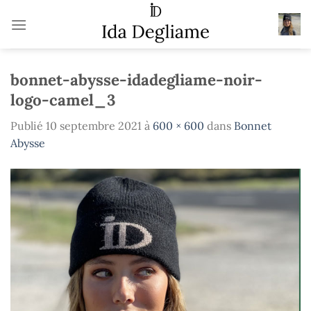
Passer
au
contenu
bonnet-abysse-idadegliame-noir-
logo-camel_3
Publié
10 septembre 2021
à
600 × 600
dans
Bonnet
Abysse