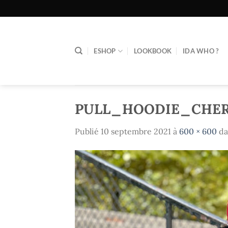
Passer
au
contenu
ESHOP
LOOKBOOK
IDA WHO ?
PULL_HOODIE_CHE
Publié
10 septembre 2021
à
600 × 600
da