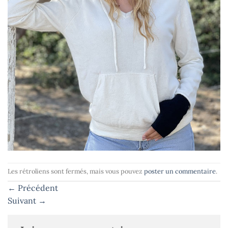
Les rétroliens sont fermés, mais vous pouvez
poster un commentaire
.
←
Précédent
Suivant
→