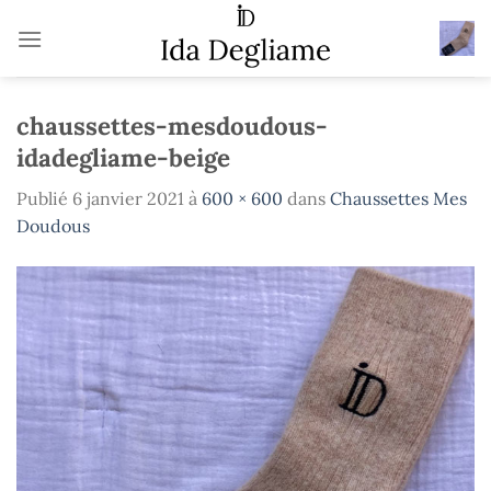
Passer
au
contenu
chaussettes-mesdoudous-
idadegliame-beige
Publié
6 janvier 2021
à
600 × 600
dans
Chaussettes Mes
Doudous