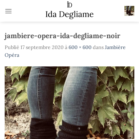
Passer
au
contenu
jambiere-opera-ida-degliame-noir
Publié
17 septembre 2020
à
600 × 600
dans
Jambière
Opéra