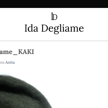
liame_KAKI
ans
Anita