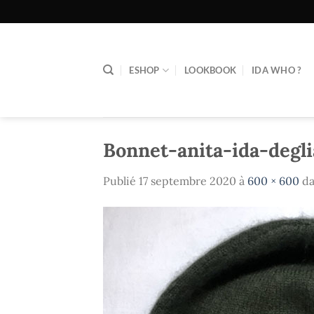
Passer
au
contenu
ESHOP
LOOKBOOK
IDA WHO ?
Bonnet-anita-ida-deg
Publié
17 septembre 2020
à
600 × 600
d