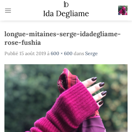
Passer
au
contenu
longue-mitaines-serge-idadegliame-
rose-fushia
Publié
15 août 2019
à
600 × 600
dans
Serge