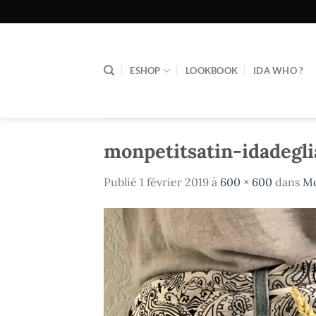
Passer
au
contenu
ESHOP
LOOKBOOK
IDA WHO ?
monpetitsatin-idadegl
Publié
1 février 2019
à
600 × 600
dans
Mo