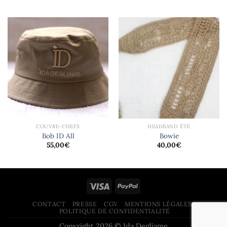
COUVRE-CHEFS
HEADBAND ÉTÉ
Bob ID All
Bowie
55,00
€
40,00
€
CONTACT
PRESSE
CGV
MENTIONS LÉGALES
POLITIQUE DE CONFIDENTIALITÉ
Copyright 2026 © Ida Degliame