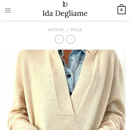
Passer
au
0
contenu
ACCUEIL
/
PULLS