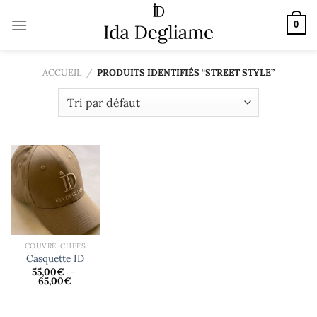
Passer
au
0
contenu
ACCUEIL
/
PRODUITS IDENTIFIÉS “STREET STYLE”
COUVRE-CHEFS
Casquette ID
55,00
€
–
Plage
65,00
€
de
prix :
55,00€
à