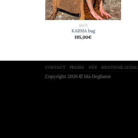
+
SACS
KARMA bag
195,00
€
CONTACT
PRESSE
CGV
MENTIONS LÉGAL
Copyright 2026 © Ida Degliame