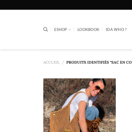
Passer
au
contenu
ESHOP
LOOKBOOK
IDA WHO ?
ACCUEIL
/
PRODUITS IDENTIFIÉS “SAC EN C