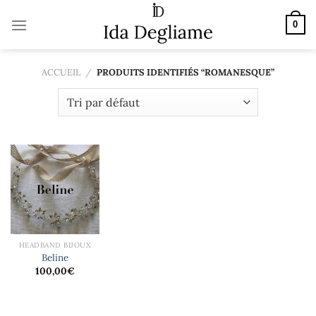
Passer
au
0
contenu
ACCUEIL
/
PRODUITS IDENTIFIÉS “ROMANESQUE”
HEADBAND BIJOUX
Beline
100,00
€