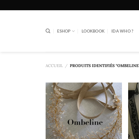
Passer
au
contenu
ESHOP
LOOKBOOK
IDA WHO ?
ACCUEIL
/
PRODUITS IDENTIFIÉS “OMBELINE