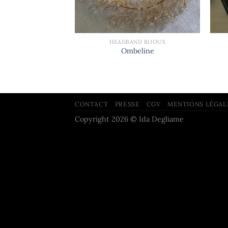
+
+
HEADBAND BIJOUX
Ombeline
CONTACT
PRESSE
CGV
MENTIONS LÉGAL
Copyright 2026 © Ida Degliame