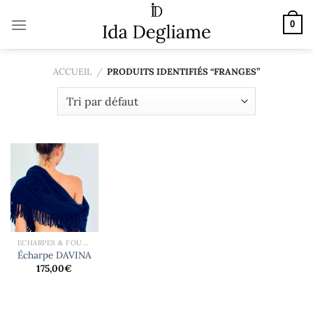
Passer
au
0
contenu
ACCUEIL
/
PRODUITS IDENTIFIÉS “FRANGES”
ECHARPES & FOULARDS
Écharpe DAVINA
175,00
€